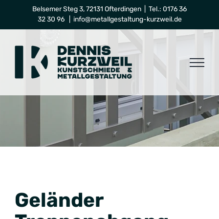
Zum
Belsemer Steg 3, 72131 Ofterdingen | Tel.: 0176 36
32 30 96
|
info@metallgestaltung-kurzweil.de
Inhalt
springen
Geländer